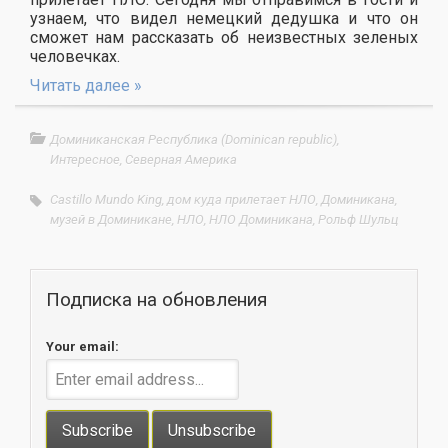
узнаем, что видел немецкий дедушка и что он
сможет нам рассказать об неизвестных зеленых
человечках.
Читать далее »
Доминиканская Республика (Dominican republic)
,
Интересное
,
Северная Америка
Castillo Mundo King
,
дом куда прилетает НЛО
,
Доминикана
,
музей в Доминикане
,
НЛО
,
НЛО Доминикана
,
Рольф Шульц
Подписка на обновления
Your email: