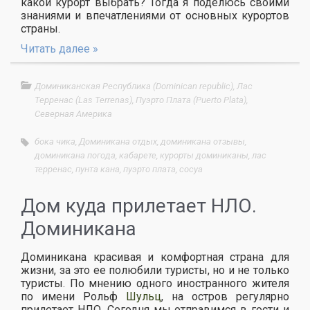
какой курорт выбрать? Тогда я поделюсь своими
знаниями и впечатлениями от основных курортов
страны.
Читать далее »
Доминиканская Республика (Dominican republic)
,
Лас
Терренас (Las Terrenas)
,
Пуэрто Плата (Puerto Plata)
,
Северная Америка
бока чика
,
Доминикана отдых
,
доминикана отзывы
,
доминикана погода
,
кабарете
,
курорты доминиканы
,
лас
терренас
,
пунта кана
,
пуэрто плата
,
сосуа
Дом куда прилетает НЛО.
Доминикана
Доминикана красивая и комфортная страна для
жизни, за это ее полюбили туристы, но и не только
туристы. По мнению одного иностранного жителя
по имени Рольф
Шульц
, на остров регулярно
прилетает НЛО. Сегодня мы отправимся в гости и