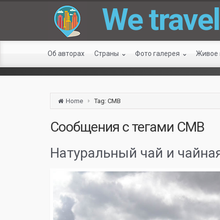
We travel
Об авторах
Страны
Фото галерея
Живое
Home
Tag: CMB
Сообщения с тегами
CMB
Натуральный чай и чайна