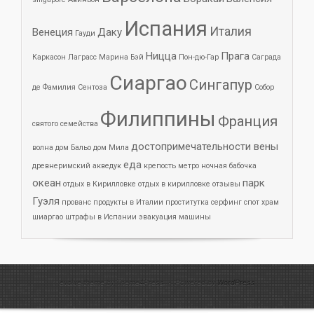
Испания
Италия
Венеция
Даку
Гауди
Ницца
Прага
Каркасон
Лаграсс
Марина Бэй
Пон-дю-Гар
Саграда
Сиаргао
Сингапур
де Фамилия
Сентоза
Собор
Филиппины
Франция
святого семейства
достопримечательности вены
волна
дом Бальо
дом Мила
еда
древнеримский акведук
крепость
метро
ночная бабочка
океан
парк
отдых в Кирилловке
отдых в кирилловке отзывы
Гуэля
прованс
продукты в Италии
проститутка
серфинг
спот
храм
шиаргао
штрафы в Испании
эвакуация машины
evolve theme by Theme4Press • Powered by
WordPress