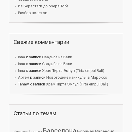
Из Берастаги до озера Тоба
Разбор полетов
Свежие комментарии
Innа
к записи
Свадьба на Бали
Innа
к записи
Свадьба на Бали
Innа
к записи
Храм Тирта Эмпул (Tirta empul Bali)
Артем
к записи
Новогодние каникулы в Марокко
Tanaw к записи
Храм Тирта Эмпул (Tirta empul Bali)
Статьи по темам
Барселона
Боракай
Валенсия
singapore
Авиньон