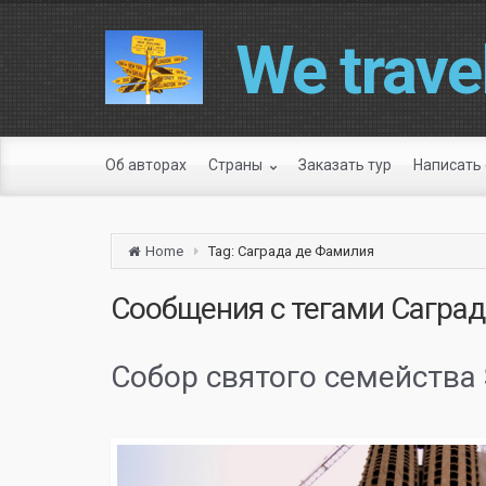
We travel
Об авторах
Страны
Заказать тур
Написать 
Home
Tag: Саграда де Фамилия
Сообщения с тегами
Саград
Собор святого семейства S