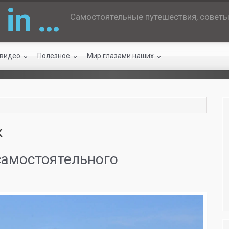
 in …
Самостоятельные путешествия, советы 
 видео
Полезное
Мир глазами наших
к
самостоятельного