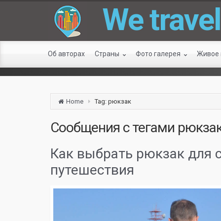
We travel
Об авторах
Страны
Фото галерея
Живое
Home
Tag: рюкзак
Сообщения с тегами
рюкза
Как выбрать рюкзак для 
путешествия