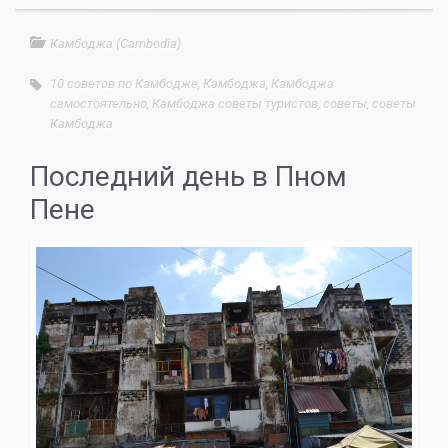
Камбоджа (Cambodia)
10 советов по Камбодже
,
Камбоджа
,
Камбоджа
самостоятельно
,
Камбоджа советы туристов
,
советы
,
советы
Камбоджа
Последний день в Пном
Пене