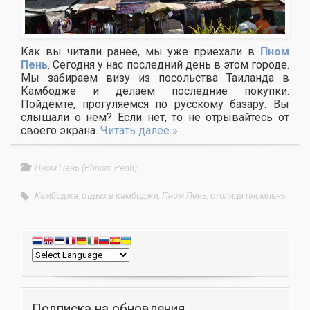
Как вы читали ранее, мы уже приехали в
Пном
Пень
. Сегодня у нас последний день в этом городе.
Мы забираем визу из посольства Таиланда в
Камбодже и делаем последние покупки.
Пойдемте, прогуляемся по русскому базару. Вы
слышали о нем? Если нет, то не отрывайтесь от
своего экрана.
Читать далее »
Пном Пень (Phnom Penh)
Камбоджа
,
отдых в камбоджи
,
Пном Пень
,
столица пномпень
Подписка на обновления