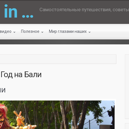
 in …
Самостоятельные путешествия, советы 
 видео
Полезное
Мир глазами наших
Год на Бали
ли