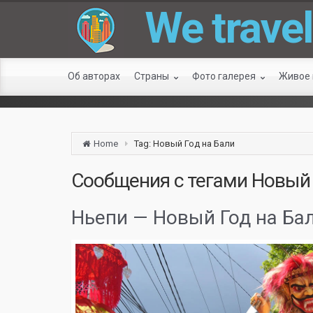
We travel
Об авторах
Страны
Фото галерея
Живое
Home
Tag: Новый Год на Бали
Сообщения с тегами
Новый 
Ньепи — Новый Год на Ба