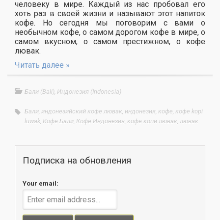
человеку в мире. Каждый из нас пробовал его
хоть раз в своей жизни и называют этот напиток
кофе. Но сегодня мы поговорим с вами о
необычном кофе, о самом дорогом кофе в мире, о
самом вкусном, о самом престижном, о кофе
лювак.
Читать далее »
Бали (Bali)
,
Индонезия (Indonesia)
Бали
,
индонезийский кофе лювак
,
индонезия
,
кофе
,
кофе kopi
luwak
,
Кофе Бали
,
Кофе Индонезия
,
кофе копи лювак
,
лювак
Подписка на обновления
Your email: