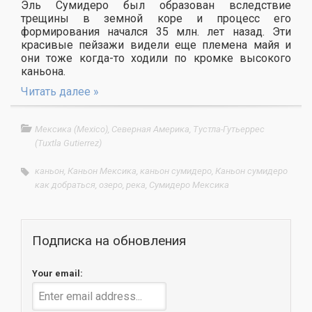
Эль Сумидеро был образован вследствие
трещины в земной коре и процесс его
формирования начался 35 млн. лет назад. Эти
красивые пейзажи видели еще племена майя и
они тоже когда-то ходили по кромке высокого
каньона.
Читать далее »
Мексика (Mexico)
,
Северная Америка
,
Тустла-Гутьеррес
(Tuxtla Gutierrez)
каньон
,
Каньон Мексика
,
каньон сумидеро
,
Каньон сумидеро
как добраться
,
озеро
,
река
,
Сумидеро Мексика
Подписка на обновления
Your email: