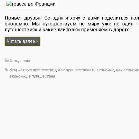
Привет друзья! Сегодня я хочу с вами поделиться по
экономно. Мы путешествуем по миру уже не один г
путешествиях и какие лайфхаки применяем в дороге.
Читать далее »
Интересное
бюджетные путешествия
,
Как путешествовать экономно
,
как экономи
экономные путешествия