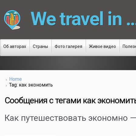
We travel in 
Об авторах
Страны
Фото галерея
Живое видео
Полез
Home
Tag: как экономить
Сообщения с тегами
как экономит
Как путешествовать экономно 