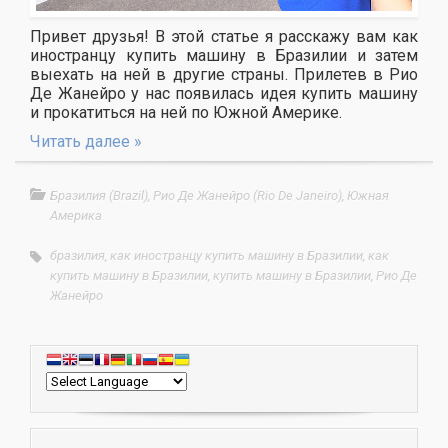
Привет друзья! В этой статье я расскажу вам как
иностранцу купить машину в Бразилии и затем
выехать на ней в другие страны. Прилетев в Рио
Де Жанейро у нас появилась идея купить машину
и прокатиться на ней по Южной Америке.
Читать далее »
Бразилия (Brazil)
,
Рио Де Жанейро (Rio De Janeiro)
,
Южная
Америка
бразилия
,
как иностранцу купить машину в Бразилии
,
как
купить машину в Бразилии
,
купить машину в Бразилии
,
Рио Де
Жанейро