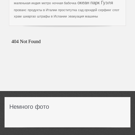
океан
парк Гуэля
маленькая индия
метро
ночная бабочка
прованс
продукты в Италии
проститутка
сад орхидей
серфинг
спот
храм
шиаргао
штрафы в Испании
эвакуация машины
Немного фото