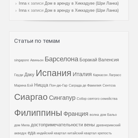
Innа
к записи
Дом в аренду в Хиккадуве (Шри Ланка)
Innа
к записи
Дом в аренду в Хиккадуве (Шри Ланка)
Статьи по темам
Барселона
Боракай
Валенсия
singapore
Авиньон
Испания
Италия
Даку
Гауди
Каркасон
Лаграсс
Ницца
Марина Бэй
Пон-дю-Гар
Саграда де Фамилия
Сентоза
Сиаргао
Сингапур
Собор святого семейства
Филиппины
Франция
волна
дом Бальо
достопримечательности вены
дом Мила
древнеримский
еда
акведук
индийский квартал
китайский квартал
крепость