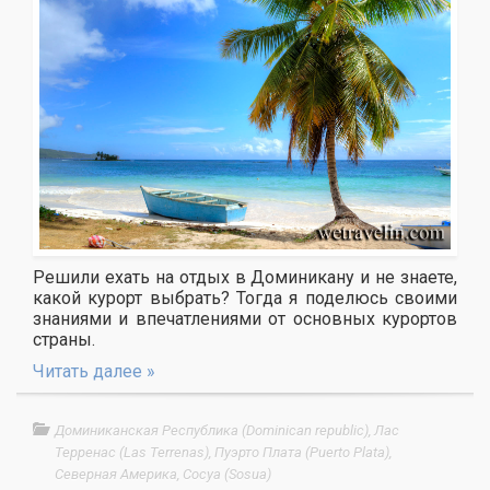
Решили ехать на отдых в Доминикану и не знаете,
какой курорт выбрать? Тогда я поделюсь своими
знаниями и впечатлениями от основных курортов
страны.
Читать далее »
Доминиканская Республика (Dominican republic)
,
Лас
Терренас (Las Terrenas)
,
Пуэрто Плата (Puerto Plata)
,
Северная Америка
,
Сосуа (Sosua)