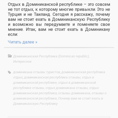
Отдых в Доминиканской республике – это совсем
не тот отдых, к которому многие привыкли. Это не
Турция и не Таиланд. Сегодня я расскажу, почему
вам не стоит ехать в Доминиканскую Республику
и возможно вы передумаете и поменяете свое
мнение. Итак, вам не стоит ехать в Доминикану
если:
Читать далее »
Доминиканская Республика (Dominican republic)
,
Интересное
доминикана отзывы туристов
,
доминиканская республика
отдых
,
доминиканская республика отзывы
,
отдых в
доминиканской республике
,
отдых в доминиканской
республике отзывы
,
отдых доминикана отзывы
,
отдых
доминиканская республика
,
отзывы доминикана
,
отзывы о
доминиканской республике
,
Почему вам не стоит ехать в
Доминиканскую Республику