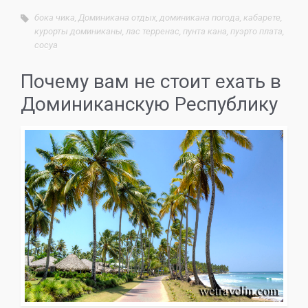
бока чика
,
Доминикана отдых
,
доминикана погода
,
кабарете
,
курорты доминиканы
,
лас терренас
,
пунта кана
,
пуэрто плата
,
сосуа
Почему вам не стоит ехать в
Доминиканскую Республику