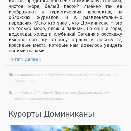
Как вы представляете себе Доминикану? Пальмы,
чистое море, белый песок? Именно так ее
изображают в туристических проспектах, на
обложках журналов и в развлекательных
передачах. Мало кто знает, что Доминикана – это
не только море, пляж и пальмы, но еще и горы,
водопады, холод и клубника! Сегодня я расскажу
именно про эту сторону страны и покажу те,
красивые места, которые нам довелось увидеть
своими глазами.
Читать далее »
Доминиканская Республика (Dominican republic)
,
Костанца
(Constanza)
constanza
,
Valle Nuevo
,
Доминикана
,
Доминикана отдых
,
доминиканская ркспублика
Курорты Доминиканы