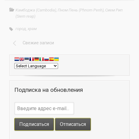
Камбоджа (Cambodia)
,
Пном Пень (Phnom Penh)
,
Сием Рип
(Siem reap)
город
,
храм
Свежие записи
Подписка на обновления