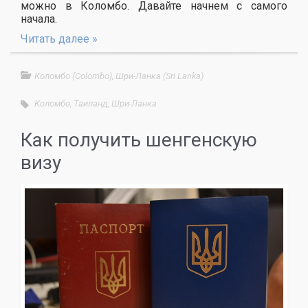
можно в Коломбо. Давайте начнем с самого
начала.
Читать далее »
Коломбо (Colombo)
,
Шри-Ланка (Sri Lanka)
Коломбо
,
Таиланд
,
Шри-Ланка
Как получить шенгенскую
визу