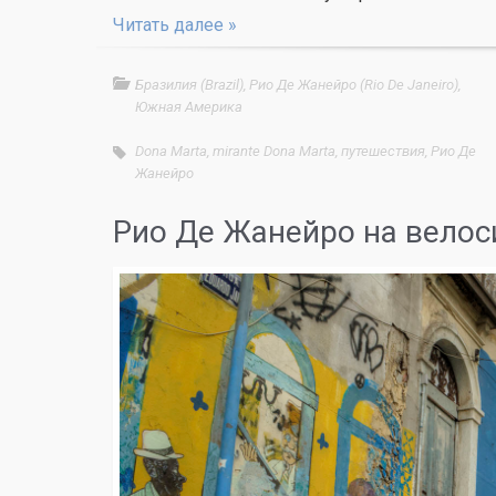
Читать далее »
Бразилия (Brazil)
,
Рио Де Жанейро (Rio De Janeiro)
,
Южная Америка
Dona Marta
,
mirante Dona Marta
,
путешествия
,
Рио Де
Жанейро
Рио Де Жанейро на велос