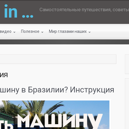
 in …
Самостоятельные путешествия, советы 
 видео
Полезное
Мир глазами наших
ия
ашину в Бразилии? Инструкция