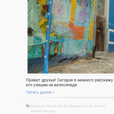
Привет друзья! Сегодня я немного расскажу
его улицам на велосипеде.
Читать далее »
Бразилия (Brazil)
,
Рио Де Жанейро (Rio De Janeiro)
,
Южная Америка