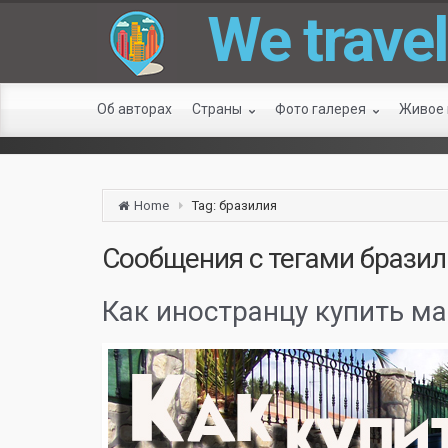
We travel
Об авторах
Страны
Фото галерея
Живое
Home
Tag: бразилия
Сообщения с тегами
бразил
Как иностранцу купить м