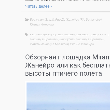
Читать далее »
Бразилия (Brazil)
,
Рио Де Жанейро (Rio De Janeiro)
,
Южная Америка
как иностранцу купить машину
,
как иностранцу купить
машину в Бразилии
,
как купить машину в Бразилии
,
купить машину в Бразилии
,
Рио Де Жанейро
Обзорная площадка Mirant
Жанейро или как бесплат
высоты птичего полета