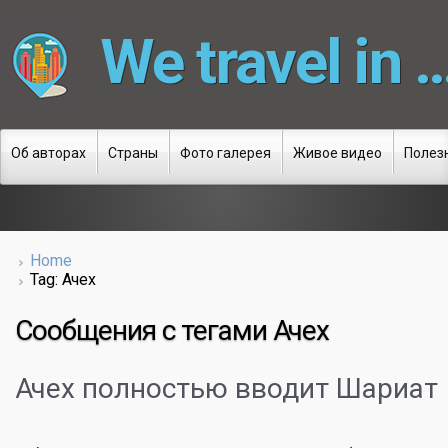
We travel in 
Об авторах
Страны
Фото галерея
Живое видео
Полез
Home
Tag: Ачех
Сообщения с тегами
Ачех
Ачех полностью вводит Шариат