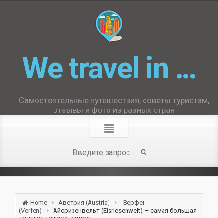
We travel in …
Самостоятельные путешествия, советы туристам,
отзывы и фото из разных стран
Home
Австрия (Austria)
Верфен
(Verfen)
Айсризенвельт (Eisriesenwelt) — самая большая
ледяная пещера в мире