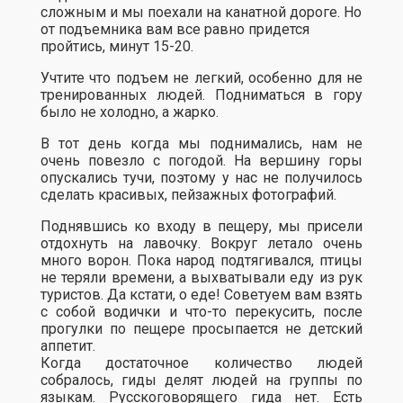
сложным и мы поехали на канатной дороге. Но
от подъемника вам все равно придется
пройтись, минут 15-20.
Учтите что подъем не легкий, особенно для не
тренированных людей. Подниматься в гору
было не холодно, а жарко.
В тот день когда мы поднимались, нам не
очень повезло с погодой. На вершину горы
опускались тучи, поэтому у нас не получилось
сделать красивых, пейзажных фотографий.
Поднявшись ко входу в пещеру, мы присели
отдохнуть на лавочку. Вокруг летало очень
много ворон. Пока народ подтягивался, птицы
не теряли времени, а выхватывали еду из рук
туристов. Да кстати, о еде! Советуем вам взять
с собой водички и что-то перекусить, после
прогулки по пещере просыпается не детский
аппетит.
Когда достаточное количество людей
собралось, гиды делят людей на группы по
языкам. Русскоговорящего гида нет. Есть