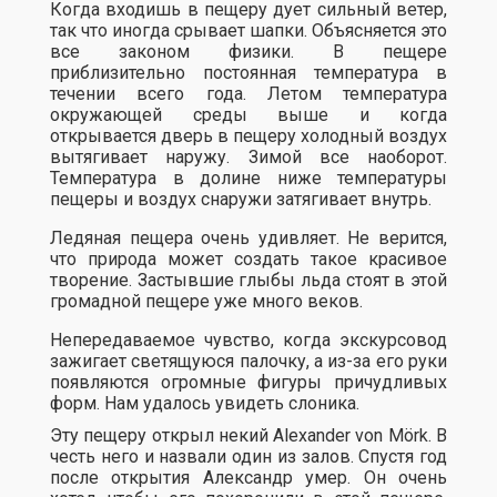
Когда входишь в пещеру дует сильный ветер,
так что иногда срывает шапки. Объясняется это
все законом физики. В пещере
приблизительно постоянная температура в
течении всего года. Летом температура
окружающей среды выше и когда
открывается дверь в пещеру холодный воздух
вытягивает наружу. Зимой все наоборот.
Температура в долине ниже температуры
пещеры и воздух снаружи затягивает внутрь.
Ледяная пещера очень удивляет. Не верится,
что природа может создать такое красивое
творение. Застывшие глыбы льда стоят в этой
громадной пещере уже много веков.
Непередаваемое чувство, когда экскурсовод
зажигает светящуюся палочку, а из-за его руки
появляются огромные фигуры причудливых
форм. Нам удалось увидеть слоника.
Эту пещеру открыл некий Alexander von Mörk. В
честь него и назвали один из залов. Спустя год
после открытия Александр умер. Он очень