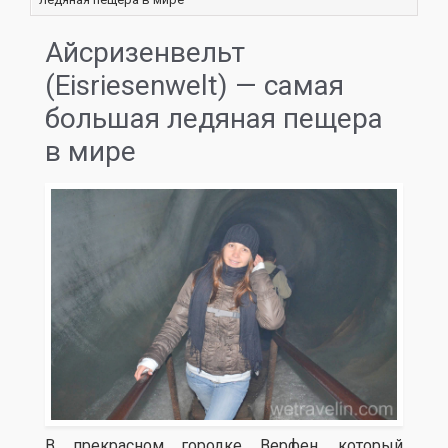
Айсризенвельт
(Eisriesenwelt) — самая
большая ледяная пещера
в мире
В прекрасном городке Верфен, который