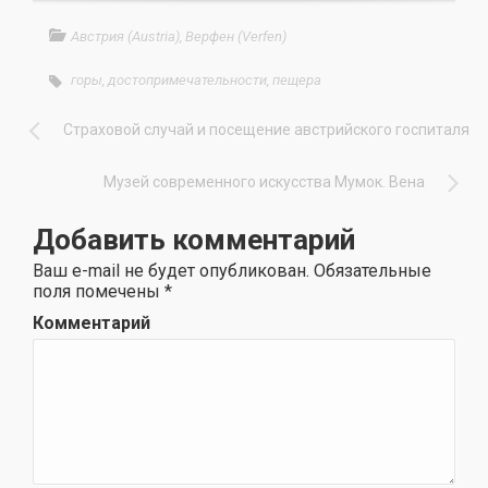
Австрия (Austria)
,
Верфен (Verfen)
горы
,
достопримечательности
,
пещера
Страховой случай и посещение австрийского госпиталя
Музей современного искусства Мумок. Вена
Добавить комментарий
Ваш e-mail не будет опубликован.
Обязательные
поля помечены
*
Комментарий