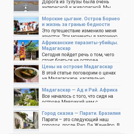
Дорога из Тулузы была очень
интересной и живописной. Мы
проезжали маленькие села, ..
Морские цыгане. Остров Борнео
и жизнь за гранью бедности
Это путешествие изменило меня
изнутри. Эти моменты я запомню
на всю жизнь. ..
Африканские паразиты-убийцы.
Мадагаскар
Сегодня пойдет речь о том, чего
стоит бояться на острове
Мадагаскар, то, ..
Цены на острове Мадагаскар
В этой статье поговорим о ценах
на Мадагаскаре, касательно
разных сфер услуг. ..
Мадагаскар — Ад и Рай. Африка
Все началось с того, что сидя на
острове Маврикий нам с
Максимом ..
Город сказка — Парати. Бразилия
Парати – это следующий наш
городок, после Рио Де Жанейро. В
этих ..