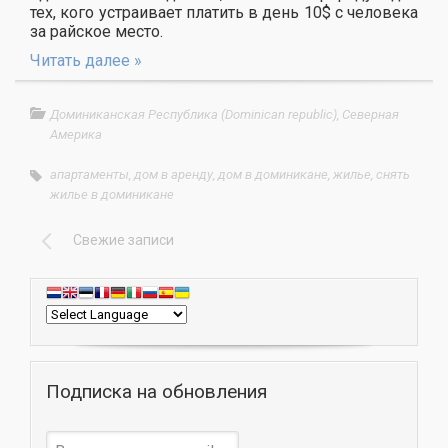
тех, кого устраивает платить в день 10$ c человека
за райское место.
Читать далее »
Доминиканская Республика (Dominican republic)
,
Северная
Америка
апартаменты
,
дом в аренду
,
дом в доминикане
,
жилье
,
снять
жилье в доминикане
Свежие записи
Подписка на обновления