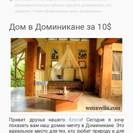
Доминиканская республика
,
курорты доминиканы
,
лас
терренас
,
Пляжи Доминиканы
,
цены доминиканы
Дом в Доминикане за 10$
Привет друзья нашего
блога
! Сегодня я хочу
показать вам наш домик-мечту в Доминикане. Это
идеальное место для тех, кто любит природу и для