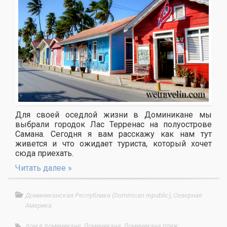
Для своей оседлой жизни в Доминикане мы
выбрали городок Лас Терренас на полуострове
Самана. Сегодня я вам расскажу как нам тут
живется и что ожидает туриста, который хочет
сюда приехать.
Читать далее »
Доминиканская Республика (Dominican republic)
,
Северная
Америка
дом в доминикане
,
Доминикана
,
Доминикана пляж
,