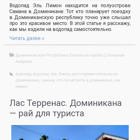
Водопад Эль Лимон находится на полуострове
Самана в Доминикане. Тот кто планирует поездку
в Доминиканскую республику точно уже слышал
про это красивое место. В этой статье я расскажу,
как мы ездили на водопад самостоятельно.
Читать далее »
Доминиканская Республика (Dominican republic)
,
Северная
Америка
водопад
,
водопад Эль Лимон
,
достопримечательности
доминиканы
,
самана
,
что посмотреть в доминикане
,
эль
лимон
Лас Терренас. Доминикана
— рай для туриста