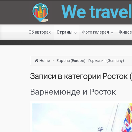
We travel
Об авторах
Страны
Фото галерея
Живое
Home
Европа (Europe)
Германия (Germany)
Записи в категории
Росток 
Варнемюнде и Росток