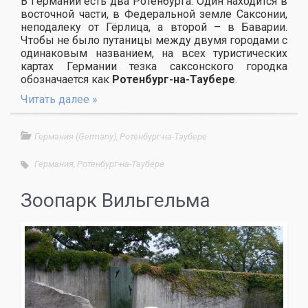
В Германии есть два Ротенбурга. Один находится в
восточной части, в Федеральной земле Саксонии,
неподалеку от Гёрлица, а второй – в Баварии.
Чтобы не было путаницы между двумя городами с
одинаковым названием, на всех туристических
картах Германии тезка саксонского городка
обозначается как
Ротенбург-на-Таубере
.
Читать далее »
Германия (Germany)
,
Ротенбург-на-Таубере
Германия
,
Ротенбург-на-Таубере
Зоопарк Вильгельма