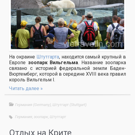
На окраине
Штутгарта
, находится самый крупный в
Европе
зоопарк Вильгельма
. Название зоопарка
связано с историей федеральной земли Баден-
Вюртемберг, которой в середине XVIII века правил
король Вильгельм I.
Читать далее »
Германия (Germany)
,
Штутгарт (Stuttgart)
Германия
,
зоопарк
,
Штутгарт
Отдых на Крите