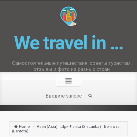
We travel in …
Самостоятельные путешествия, советы туристам,
отзывы и фото из разных стран
Home
Азия (Asia)
Шри-Ланка (Sri Lanka)
Бентота
(Bentota)