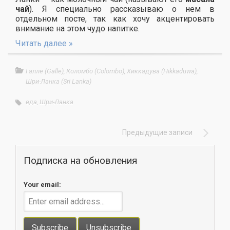
чай
). Я специально рассказываю о нем в
отдельном посте, так как хочу акцентировать
внимание на этом чудо напитке.
Читать далее »
Галле (Galle)
,
Коломбо (Colombo)
,
Хиккадува (Hikkaduwa)
,
Шри-Ланка (Sri Lanka)
еда
,
Шри-Ланка
Предыдущие записи
Подписка на обновления
Your email: