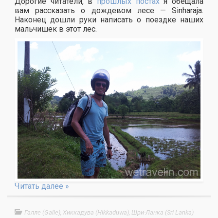
Дорогие читатели, в
прошлых постах
я обещала
вам рассказать о дождевом лесе — Sinharaja.
Наконец дошли руки написать о поездке наших
мальчишек в этот лес.
Читать далее »
Галле (Galle)
,
Хиккадува (Hikkaduwa)
,
Шри-Ланка (Sri Lanka)