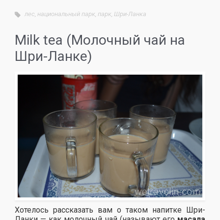
лес
,
национальный парк
,
парк
,
Шри-Ланка
Milk teа (Молочный чай на
Шри-Ланке)
Хотелось рассказать вам о таком напитке Шри-
Ланки — как молочный чай (называют его
масала