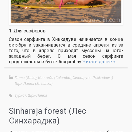
1. Для серферов:
Сезон серфинга в Хиккадуве начинается в конце
октября и заканчивается в средине апреля, из-за
того, что в апреле приходят муссоны на юго-
западный берег. С мая сезон серфинга
продолжается в бухте Аrugambay
Читать далее »
Галле (Galle)
,
Коломбо (Colombo)
,
Хиккадува (Hikkaduwa)
,
Шри-Ланка (Sri Lanka)
турист
,
Шри-Ланка
Sinharaja forest (Лес
Синхараджа)