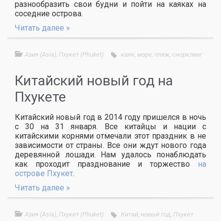
разнообразить свои будни и пойти на каяках на
соседние острова.
Читать далее »
Азия (Asia)
,
Пхукет (Phuket)
каяк
,
море
,
пляж
,
снорклинг
Китайский новый год на
Пхукете
Китайский новый год в 2014 году пришелся в ночь
с 30 на 31 января. Все китайцы и нации с
китайскими корнями отмечали этот праздник в не
зависимости от страны. Все они ждут нового года
деревянной лошади. Нам удалось понаблюдать
как проходит празднование и торжество
на
острове Пхукет
.
Читать далее »
Азия (Asia)
,
Пхукет (Phuket)
Китай
,
новый год
,
Пхукет