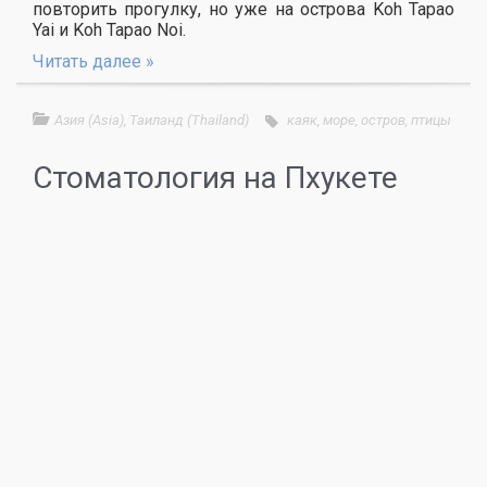
повторить прогулку, но уже на острова Koh Tapao
Yai и Koh Tapao Noi.
Читать далее »
Азия (Asia)
,
Таиланд (Thailand)
каяк
,
море
,
остров
,
птицы
Стоматология на Пхукете