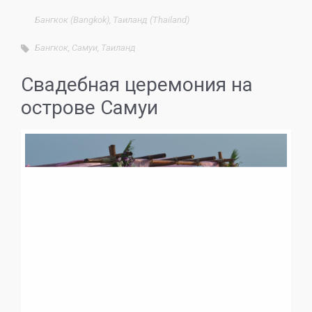
Бангкок (Bangkok)
,
Таиланд (Thailand)
Бангкок
,
Самуи
,
Таиланд
Свадебная церемония на
острове Самуи