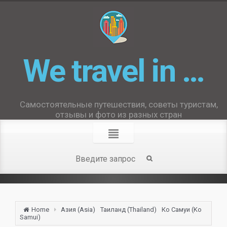
We travel in …
Самостоятельные путешествия, советы туристам,
отзывы и фото из разных стран
Home
Азия (Asia)
Таиланд (Thailand)
Ко Самуи (Ko
Samui)