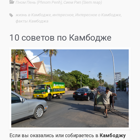
Пном Пень (Phnom Penh)
,
Сием Рип (Siem reap)
жизнь в Камбодже
,
интересное
,
Интересное о Камбодже
,
факты Камбоджа
10 советов по Камбодже
Если вы оказались или собираетесь в
Камбоджу