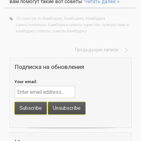
вам помогут такие вот советы:
Читать далее »
10 советов по Камбодже
,
Камбоджа
,
Камбоджа
самостоятельно
,
Камбоджа советы туристов
,
путешествие в
камбоджу
,
советы
,
советы Камбоджа
Предыдущие записи
Подписка на обновления
Your email: