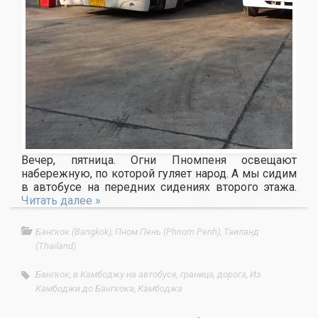
Вечер, пятница. Огни Пномпеня освещают
набережную, по которой гуляет народ. А мы сидим
в автобусе на передних сидениях второго этажа.
Читать далее »
Бангкок (Bangkok)
,
Пном Пень (Phnom Penh)
,
Таиланд
(Thailand)
Бангкок
,
в Камбоджу на автобусе
,
граница
,
дорога
,
Из
Камбоджи до Бангкока
,
Камбоджа