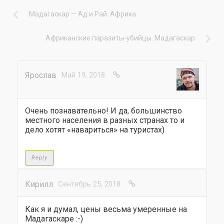
Мадагаскар — Ад и Рай. Африка
Африканские паразиты-убийцы. Мадагаскар
Ярослав
Май 19, 2018
Очень познавательно! И да, большинство
местного населения в разных странах то и
дело хотят «навариться» на туристах)
Reply
Кирилл
Сентябрь 25, 2018
Как я и думал, цены весьма умеренные на
Мадагаскаре :-)