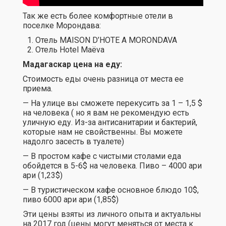
Так же есть более комфортные отели в
поселке Морондава:
Отель MAISON D’HOTE A MORONDAVA
Отель Hotel Maëva
Мадагаскар цена на еду:
Стоимость еды очень разница от места ее
приема.
— На улице вы сможете перекусить за 1 – 1,5 $
на человека ( но я вам не рекомендую есть
уличную еду. Из-за антисанитарии и бактерий,
которые нам не свойственны. Вы можете
надолго засесть в туалете)
— В простом кафе с чистыми столами еда
обойдется в 5-6$ на человека. Пиво – 4000 ари
ари (1,23$)
— В туристическом кафе основное блюдо 10$,
пиво 6000 ари ари (1,85$)
Эти цены взяты из личного опыта и актуальны
на 2017 год (цены могут меняться от места к