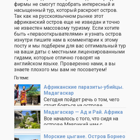
фирмы не смогут подобрать интересный и
насыщенный тур, который раскроет остров.
Так как на русскоязычном рынке этот
африканский остров еще не изведан и точно
не известен массовому туризму. Если хотите
быть «первооткрывателями» и узнать остров
изнутри пишите нам в комментарии к этому
посту и мы подберем для вас оптимальный тур
на ваши даты с местными лицензированными
гидами, которые отлично говорят на
английском языке. Проверенно нами, а вы
знаете плохого мы вам не посоветуем!
По теме:
Африканские паразиты-убийцы.
Мадагаскар
Сегодня пойдет речь о том, чего
стоит бояться на острове
Мадагаскар, то, ..
Мадагаскар — Ад и Рай. Африка
Все началось с того, что сидя на
острове Маврикий нам с
Максимом ..
Морские цыгане. Остров Борнео