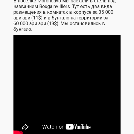
В поселке
Morondavo
мы заехали в отель под
названием
Bougainvilliers
. Тут есть два вида
размещения в комнатах в корпусе за 35 000
ари ари (11$) и в бунгало на территории за
60 000 ари ари (19$). Мы остановились в
бунгало.