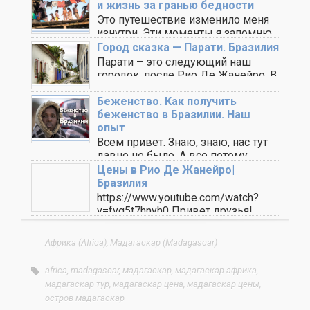
и жизнь за гранью бедности
Это путешествие изменило меня
изнутри. Эти моменты я запомню
на всю жизнь. ..
Город сказка — Парати. Бразилия
Парати – это следующий наш
городок, после Рио Де Жанейро. В
этих ..
Беженство. Как получить
беженство в Бразилии. Наш
опыт
Всем привет. Знаю, знаю, нас тут
давно не было. А все потому, ..
Цены в Рио Де Жанейро|
Бразилия
https://www.youtube.com/watch?
v=fvg5t7hnyh0 Привет друзья!
Сегодня мы немного поговорим о
ценах в Рио Де Жанейро. ..
Африка (Africa)
,
Мадагаскар (Madagascar)
africa
,
madagascar
,
мадагаскар
,
мадагаскар африка
,
мадагаскар тур
,
мадагаскар цена
,
мадагаскар цены
,
остров мадагаскар