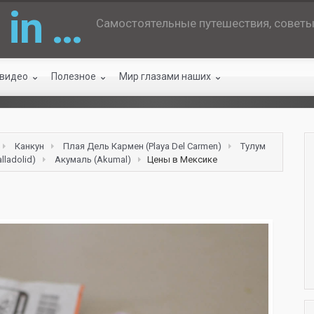
 in …
Самостоятельные путешествия, советы 
 видео
Полезное
Мир глазами наших
Канкун
Плая Дель Кармен (Playa Del Carmen)
Тулум
lladolid)
Акумаль (Akumal)
Цены в Мексике