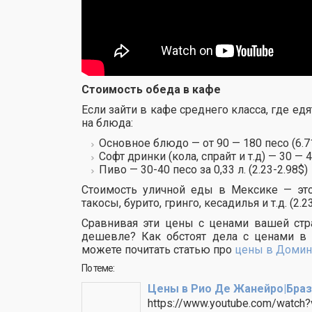
Стоимость обеда в кафе
Если зайти в кафе среднего класса, где е
на блюда:
Основное блюдо — от 90 — 180 песо (6.7
Софт дринки (кола, спрайт и т.д) — 30 — 40
Пиво — 30-40 песо за 0,33 л. (2.23-2.98$)
Стоимость уличной еды в Мексике — это
такосы, бурито, гринго, кесадилья и т.д. (2.2
Сравнивая эти цены с ценами вашей стр
дешевле? Как обстоят дела с ценами в 
можете почитать статью про
цены в Домин
По теме:
Цены в Рио Де Жанейро|Браз
https://www.youtube.com/watch