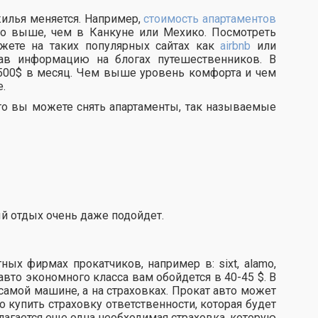
жилья меняется. Например,
стоимость апартаментов
о выше, чем в Канкуне или Мехико. Посмотреть
ете на таких популярных сайтах как
airbnb
или
кав информацию на блогах путешественников. В
 500$ в месяц. Чем выше уровень комфорта и чем
.
то вы можете снять апартаменты, так называемые
й отдых очень даже подойдет.
ых фирмах прокатчиков, например в: sixt, alamo,
го авто экономного класса вам обойдется в 40-45 $. В
самой машине, а на страховках. Прокат авто может
до купить страховку ответственности, которая будет
лагается еще одна необходимая страховка, которую