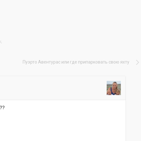
ы
,
Пуэрто Авентурас или где припарковать свою яхту
??