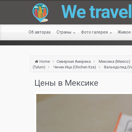
We travel
Об авторах
Страны
Фото галерея
Живое
Home
Северная Америка
Мексика (Mexico)
(Tulum)
Чичен Ица (Сhichen Itza)
Вальядолид (Va
Цены в Мексике