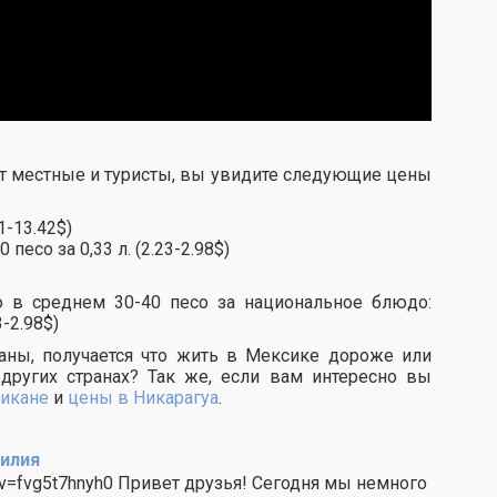
дят местные и туристы, вы увидите следующие цены
1-13.42$)
 песо за 0,33 л. (2.23-2.98$)
 в среднем 30-40 песо за национальное блюдо:
3-2.98$)
аны, получается что жить в Мексике дороже или
других странах? Так же, если вам интересно вы
икане
и
цены в Никарагуа
.
илия
?v=fvg5t7hnyh0 Привет друзья! Сегодня мы немного