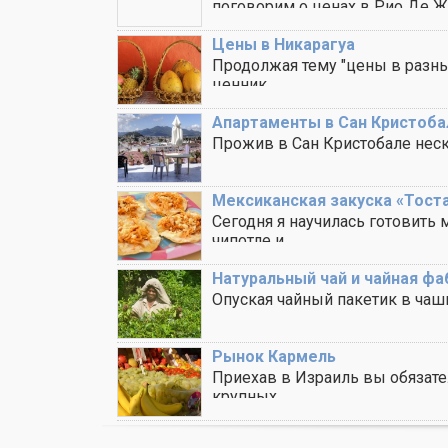
поговорим о ценах в Рио Де Жа
Цены в Никарагуа
Продолжая тему "цены в разны
ценник ..
Апартаменты в Сан Кристоба
Прожив в Сан Кристобале неск
Мексиканская закуска «Тоста
Сегодня я научилась готовить 
чипотле и ..
Натуральный чай и чайная ф
Опуская чайный пакетик в чашк
Рынок Кармель
Приехав в Израиль вы обязат
крупных ..