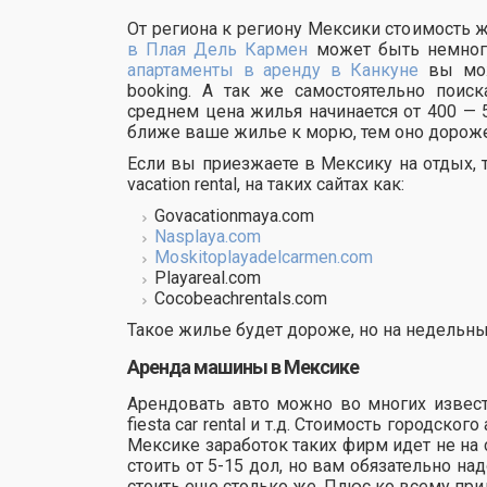
От региона к региону Мексики стоимость 
в Плая Дель Кармен
может быть немног
апартаменты в аренду в Канкуне
вы мож
booking. А так же самостоятельно поис
среднем цена жилья начинается от 400 —
ближе ваше жилье к морю, тем оно дороже
Если вы приезжаете в Мексику на отдых, 
vacation rental, на таких сайтах как:
Govacationmaya.com
Nasplaya.com
Moskitoplayadelcarmen.com
Playareal.com
Cocobeachrentals.com
Такое жилье будет дороже, но на недельны
Аренда машины в Мексике
Арендовать авто можно во многих известн
fiesta car rental и т.д. Стоимость городско
Мексике заработок таких фирм идет не на 
стоить от 5-15 дол, но вам обязательно на
стоить еще столько же. Плюс ко всему при