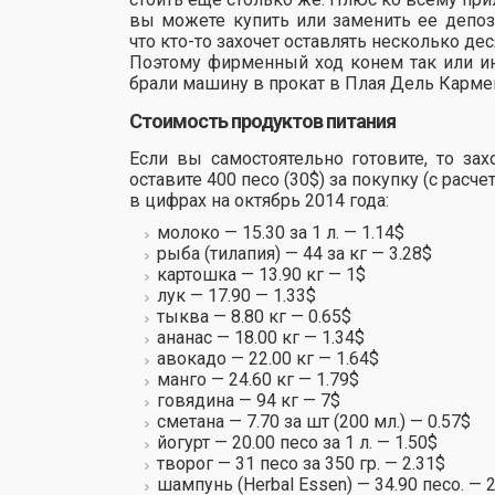
вы можете купить или заменить ее депоз
что кто-то захочет оставлять несколько дес
Поэтому фирменный ход конем так или ин
брали машину в прокат в Плая Дель Кармен,
Стоимость продуктов питания
Если вы самостоятельно готовите, то за
оставите 400 песо (30$) за покупку (с расч
в цифрах на октябрь 2014 года:
молоко — 15.30 за 1 л. — 1.14$
рыба (тилапия) — 44 за кг — 3.28$
картошка — 13.90 кг — 1$
лук — 17.90 — 1.33$
тыква — 8.80 кг — 0.65$
ананас — 18.00 кг — 1.34$
авокадо — 22.00 кг — 1.64$
манго — 24.60 кг — 1.79$
говядина — 94 кг — 7$
сметана — 7.70 за шт (200 мл.) — 0.57$
йогурт — 20.00 песо за 1 л. — 1.50$
творог — 31 песо за 350 гр. — 2.31$
шампунь (Herbal Essen) — 34.90 песо. — 