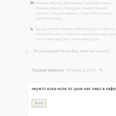
Акумаль (Akumal)
,
Вальядолид (Valladolid)
,
Канкун
,
Мексика (Mexico)
,
Плая Дель Кармен (Playa Del
Carmen)
,
Северная Америка
,
Тулум (Tulum)
,
Чичен
Ица (Сhichen Itza)
аренда
,
Аренда машины в Мексике
,
еда
,
стоимость
жизни в Мексике
,
Стоимость жилья в Мексике
,
цен
Цены в Мексике
,
Цены в Мексике на еду
Вы уже видели Чичен Ица, а как же сеноты?
Полина Vamonos
Октябрь 8, 2014
неужто кока-кола по цене как пиво в кафе
Reply