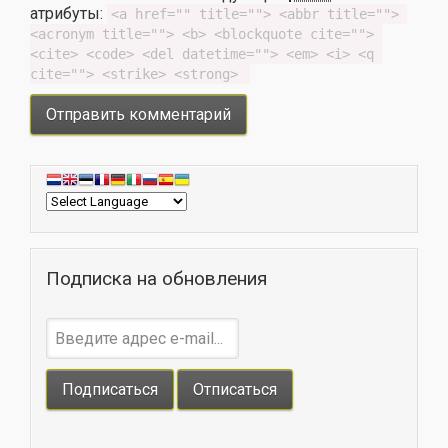
атрибуты:
<a href="" title=""> <abbr title=""> 
<acronym title=""> <b> <blockquote cite=""> 
<cite> <code> <del datetime=""> <em> <i> <q 
cite=""> <strike> <strong> 
Подписка на обновления