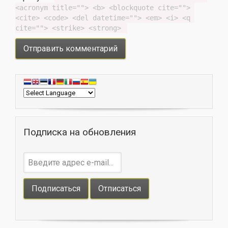
<acronym title=""> <b> <blockquote cite=""> 
<cite> <code> <del datetime=""> <em> <i> <q 
cite=""> <strike> <strong> 
Подписка на обновления