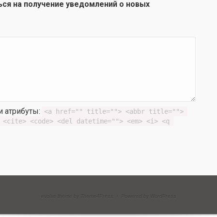
ься на получение уведомлений о новых
 и атрибуты:
<a href="" title=""> <abbr title=""> 
 <cite> <code> <del datetime=""> <em> <i> <q 
evolve theme by Theme4Press • Powered by WordPress