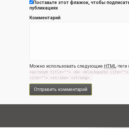
Поставьте этот флажок, чтобы подписат
публикациях
Комментарий
Можно использовать следующие
HTML
-теги
<acronym title=""> <b> <blockquote cite="">
cite=""> <strike> <strong> 