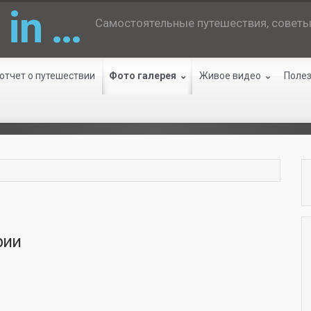
 in …
Самостоятельные путешествия, советы 
отчет о путешествии
Фото галерея
Живое видео
Поле
рии