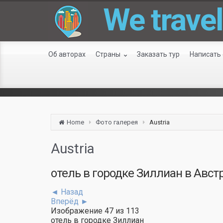
We travel
Об авторах
Страны
Заказать тур
Написать 
Home
Фото галерея
Austria
Austria
отель в городке Зиллиан в Авст
◄ Назад
Вперёд ►
Изображение 47 из 113
отель в городке Зиллиан