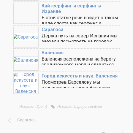
Полинезии. Он развивался много
веков ..
Кайтсерфинг и серфинг в
Израиле
В этой статье речь пойдет о таком
виде спорта как серфинг и ..
Сарагоса
Держа путь на север Испании мы
заехали посмотреть на городок
Сарагоса. Прочитав ..
Валенсия
Валенсия расположена на берегу
средиземного моря и славиться
своими широкими и чистыми ..
Город искусств и наук. Валенсия
Посмотрев Барселону мы
отправились в город Валенсия.
Дорога по автобану заняла 4 ..
Испания (Spain)
Испания
,
Сараус
,
серфинг
Сарагоса