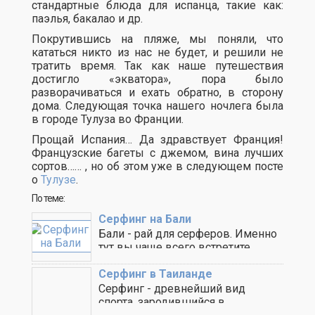
стандартные блюда для испанца, такие как:
паэлья, бакалао и др.
Покрутившись на пляже, мы поняли, что
кататься никто из нас не будет, и решили не
тратить время. Так как наше путешествия
достигло «экватора», пора было
разворачиваться и ехать обратно, в сторону
дома. Следующая точка нашего ночлега была
в городе Тулуза во Франции.
Прощай Испания… Да здравствует Франция!
Французские багеты с джемом, вина лучших
сортов…… , но об этом уже в следующем посте
о
Тулузе
.
По теме:
Серфинг на Бали
Бали - рай для серферов. Именно
тут вы чаще всего встретите
парней ..
Серфинг в Таиланде
Серфинг - древнейший вид
спорта, зародившийся в