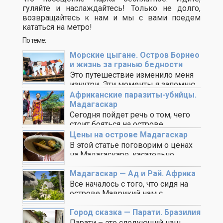
гуляйте и наслаждайтесь! Только не долго,
возвращайтесь к нам и мы с вами поедем
кататься на метро!
По теме:
Морские цыгане. Остров Борнео
и жизнь за гранью бедности
Это путешествие изменило меня
изнутри. Эти моменты я запомню
на всю жизнь. ..
Африканские паразиты-убийцы.
Мадагаскар
Сегодня пойдет речь о том, чего
стоит бояться на острове
Мадагаскар, то, ..
Цены на острове Мадагаскар
В этой статье поговорим о ценах
на Мадагаскаре, касательно
разных сфер услуг. ..
Мадагаскар — Ад и Рай. Африка
Все началось с того, что сидя на
острове Маврикий нам с
Максимом ..
Город сказка — Парати. Бразилия
Парати – это следующий наш