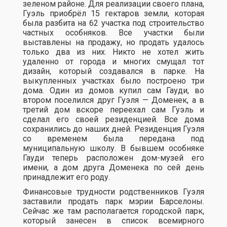
зеленом районе. Для реализации своего плана,
Гуэль приобрёл 15 гектаров земли, которая
была разбита на 62 участка под строительство
частных особняков. Все участки были
выставлены на продажу, но продать удалось
только два из них. Никто не хотел жить
удаленно от города и многих смущал тот
дизайн, который создавался в парке. На
выкупленных участках было построено три
дома. Один из домов купил сам Гауди, во
втором поселился друг Гуэля — Доменек, а в
третий дом вскоре переехал сам Гуэль и
сделал его своей резиденцией. Все дома
сохранились до наших дней. Резиденция Гуэля
со временем была передана под
муниципальную школу. В бывшем особняке
Гауди теперь расположен дом-музей его
имени, а дом друга Доменека по сей день
принадлежит его роду.
Финансовые трудности родственников Гуэля
заставили продать парк мэрии Барселоны.
Сейчас же там располагается городской парк,
который занесен в список всемирного