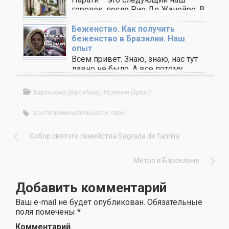
городок, после Рио Де Жанейро. В
этих ..
Беженство. Как получить
беженство в Бразилии. Наш
опыт
Всем привет. Знаю, знаю, нас тут
давно не было. А все потому, ..
Барселона (Barcelona)
,
Испания (Spain)
достопримечательности
,
парк
Собор святого семейства Sagrada de familia
Метро в Барселоне
Добавить комментарий
Ваш e-mail не будет опубликован.
Обязательные
поля помечены
*
Комментарий