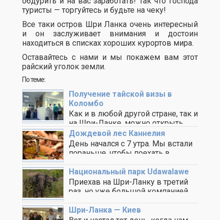
обдурить и на вас заработать! Так что господа
туристы — торгуйтесь и будьте на чеку!
Все таки остров Шри Ланка очень интересный
и он заслуживает внимания и достоин
находиться в списках хороших курортов мира.
Оставайтесь с нами и мы покажем вам этот
райский уголок земли.
По теме:
Получение тайской визы в
Коломбо
Как и в любой другой стране, так и
на Шри-Ланке, можно открыть ..
Дождевой лес Каннелия
День начался с 7 утра. Мы встали
пораньше, чтобы поехать в
дождевой ..
Национальный парк Udawalawe
Приехав на Шри-Ланку в третий
раз, но уже большой компанией
мы решили ..
Шри-Ланка — Киев