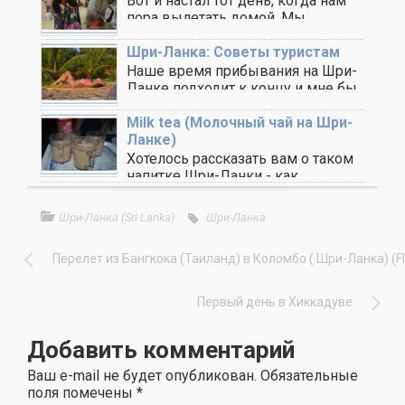
Вот и настал тот день, когда нам
пора вылетать домой. Мы
упаковали ..
Шри-Ланка: Советы туристам
Наше время прибывания на Шри-
Ланке подходит к концу и мне бы
хотелось ..
Milk teа (Молочный чай на Шри-
Ланке)
Хотелось рассказать вам о таком
напитке Шри-Ланки - как
молочный чай (называют ..
Шри-Ланка (Sri Lanka)
Шри-Ланка
Перелет из Бангкока (Таиланд) в Коломбо ( Шри-Ланка) (Fl
Первый день в Хиккадуве
Добавить комментарий
Ваш e-mail не будет опубликован.
Обязательные
поля помечены
*