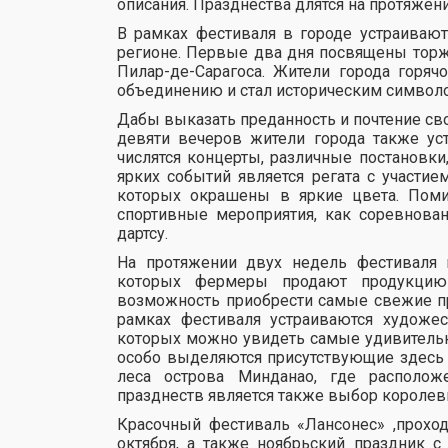
описания. Празднества длятся на протяжен
В рамках фестиваля в городе устраиваю
регионе. Первые два дня посвящены торж
Пилар-де-Сарагоса. Жители города горячо
объединению и стал историческим символ
Дабы выказать преданность и почтение св
девяти вечеров жители города также ус
числятся концерты, различные постановк
ярких событий является регата с участие
которых окрашены в яркие цвета. Поми
спортивные мероприятия, как соревнован
дартсу.
На протяжении двух недель фестиваля 
которых фермеры продают продукцию 
возможность приобрести самые свежие пр
рамках фестиваля устраиваются художе
которых можно увидеть самые удивительны
особо выделяются присутствующие здесь в
леса острова Минданао, где располо
празднеств является также выбор королев
Красочный фестиваль «Лансонес» ,проход
октября, а также ноябрьский праздник с