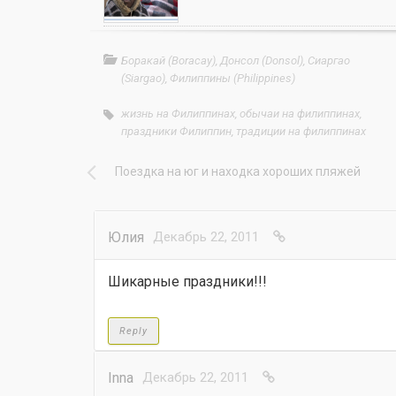
Боракай (Boracay)
,
Донсол (Donsol)
,
Сиаргао
(Siargao)
,
Филиппины (Philippines)
жизнь на Филиппинах
,
обычаи на филиппинах
,
праздники Филиппин
,
традиции на филиппинах
Поездка на юг и находка хороших пляжей
Юлия
Декабрь 22, 2011
Шикарные праздники!!!
Reply
Innа
Декабрь 22, 2011