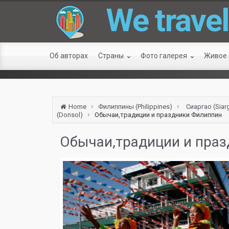
We travel
Об авторах
Страны
Фото галерея
Живое
Home
Филиппины (Philippines)
Сиаргао (Siar
(Donsol)
Обычаи,традиции и праздники Филиппин
Обычаи,традиции и пра