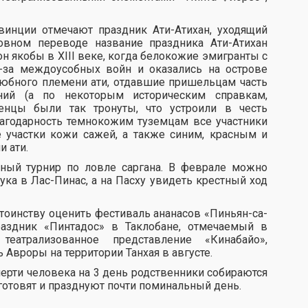
винции отмечают праздник Ати-Атихан, уходящий
овном переводе название праздника Ати-Атихан
 он якобы в ХІІІ веке, когда белокожие эмигранты с
-за междоусобных войн и оказались на острове
юбного племени ати, отдавшие пришельцам часть
ний (а по некоторым историческим справкам,
ленцы были так тронуты, что устроили в честь
лагодарность темнокожим туземцам все участники
участки кожи сажей, а также синим, красным и
 ати.
ный турнир по ловле саргана. В феврале можно
а в Лас-Пинас, а на Пасху увидеть крестный ход
стоинству оценить фестиваль ананасов «Пиньян-са-
раздник «Пинтадос» в Таклобане, отмечаемый в
театрализованное представление «Кинабайо»,
 Авроры на территории Танхая в августе.
мерти человека на 3 день родственники собираются
 готовят и празднуют почти поминальный день.