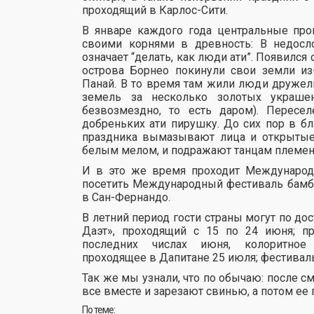
проходящий в Карлос-Сити.
В январе каждого года центральные про
своими корнями в древность: В недосл
означает “делать, как люди ати”. Появился
острова Борнео покинули свои земли из
Панай. В то время там жили люди дружел
земель за несколько золотых украше
безвозмездно, то есть даром). Пересе
добреньких ати пирушку. До сих пор в б
праздника вымазывают лица и открытые 
белым мелом, и подражают танцам племени
И в это же время проходит Международ
посетить Международный фестиваль бамбук
в Сан-Фернандо.
В летний период гости страны могут по до
Даэт», проходящий с 15 по 24 июня; п
последних числах июня, колоритное 
проходящее в Дапитане 25 июля; фестиваль
Так же мы узнали, что по обычаю: после с
все вместе и зарезают свинью, а потом ее
По теме: