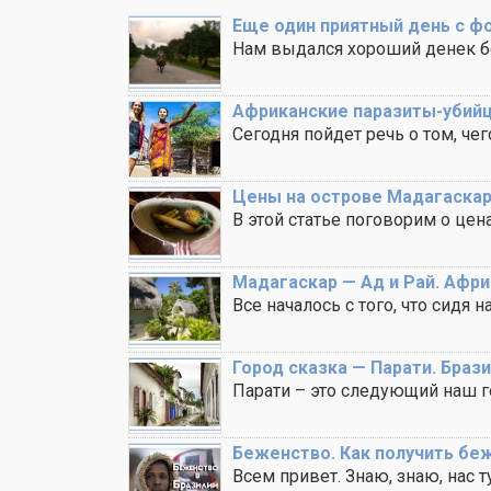
Еще один приятный день с ф
Нам выдался хороший денек бе
Африканские паразиты-убий
Сегодня пойдет речь о том, чего
Цены на острове Мадагаска
В этой статье поговорим о цена
Мадагаскар — Ад и Рай. Афри
Все началось с того, что сидя 
Город сказка — Парати. Браз
Парати – это следующий наш го
Беженство. Как получить бе
Всем привет. Знаю, знаю, нас ту