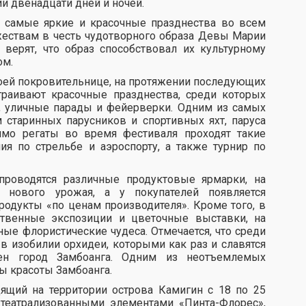
ии двенадцати дней и ночей.
т самые яркие и красочные празднества во всем
ествам в честь чудотворного образа Девы Марии
 верят, что образ способствовал их культурному
ом.
оей покровительнице, на протяжении последующих
траивают красочные празднества, среди которых
и, уличные парады и фейерверки. Одним из самых
м старинных парусников и спортивных яхт, паруса
мо регаты во время фестиваля проходят такие
ия по стрельбе и аэроспорту, а также турнир по
проводятся различные продуктовые ярмарки, на
нового урожая, а у покупателей появляется
одукты «по ценам производителя». Кроме того, в
ственные экспозиции и цветочные выставки, на
е флористические чудеса. Отмечается, что среди
 изобилии орхидеи, которыми как раз и славятся
жен город Замбоанга. Одним из неотъемлемых
ы красоты Замбоанга.
ящий на территории острова Камигин с 18 по 25
 театрализованными элементами «Пинта-Флорес»,