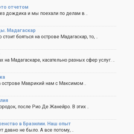
ото отчетом
з дождика и мы поехали по делам в ..
цы. Мадагаскар
 стоит бояться на острове Мадагаскар, то, ..
р
х на Мадагаскаре, касательно разных сфер услуг. ..
ка
на острове Маврикий нам с Максимом ..
илия
родок, после Рио Де Жанейро. В этих ..
женство в Бразилии. Наш опыт
т давно не было. А все потому, ..