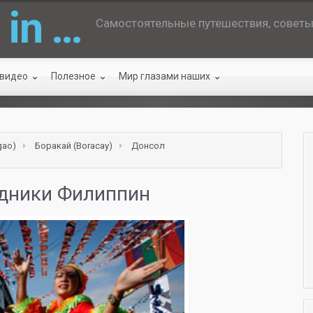
 in …
Самостоятельные путешествия, советы 
 видео
Полезное
Мир глазами наших
gao)
Боракай (Boracay)
Донсол
здники Филиппин