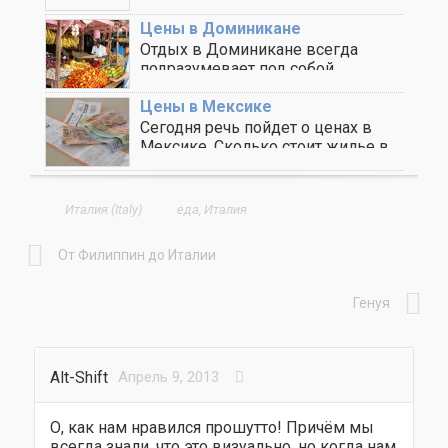
одном из самых крупных ..
Цены в Доминикане
Отдых в Доминикане всегда
подразумевает под собой
кругленькую сумму, даже если
вы ..
Цены в Мексике
Сегодня речь пойдет о ценах в
Мексике. Сколько стоит жилье в
Мексике, ..
Италия (Italy)
еда
,
Италия
От Филиппин до Италии
Генуя
Alt-Shift
Апрель 9, 2013
О, как нам нравился прошутто! Причём мы
всегда знали, что это визуально, но когда нам