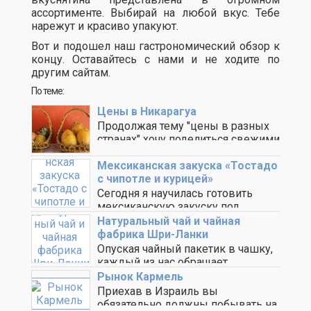
ассортименте. Выбирай на любой вкус. Тебе
нарежут и красиво упакуют.
Вот и подошел наш гастрономический обзор к
концу. Оставайтесь с нами и не ходите по
другим сайтам.
По теме:
Цены в Никарагуа
Продолжая тему "цены в разных
странах" хочу поделиться свежими
данными на ценник ..
Мексиканская закуска «Тостадо
с чипотле и курицей»
Сегодня я научилась готовить
мексиканскую закуску под
названием "Тостадо с чипотле и ..
Натуральный чай и чайная
фабрика Шри-Ланки
Опуская чайный пакетик в чашку,
каждый из нас обращает
внимание на аромат ..
Рынок Кармель
Приехав в Израиль вы
обязательно должны побывать на