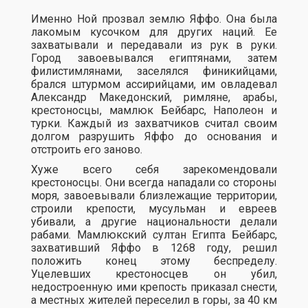
Именно Ной прозвал землю Яффо. Она была
лакомым кусочком для других наций. Ее
захватывали и передавали из рук в руки.
Город завоевывался египтянами, затем
филистимлянами, заселялся финикийцами,
брался штурмом ассирийцами, им овладевал
Александр Македонский, римляне, арабы,
крестоносцы, мамлюк Бейбарс, Наполеон и
турки. Каждый из захватчиков считал своим
долгом разрушить Яффо до основания и
отстроить его заново.
Хуже всего себя зарекомендовали
крестоносцы. Они всегда нападали со стороны
моря, завоевывали близлежащие территории,
строили крепости, мусульман и евреев
убивали, а другие национальности делали
рабами. Мамлюкский султан Египта Бейбарс,
захвативший Яффо в 1268 году, решил
положить конец этому беспределу.
Уцелевших крестоносцев он убил,
недостроенную ими крепость приказал снести,
а местных жителей переселил в горы, за 40 км