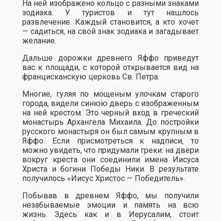
На ней изображено кольцо с разными знаками
зодиака. У туристов и тут нашлось
развлечение. Каждый становится, а кто хочет
— садиться, на свой знак зодиака и загадывает
желание.
Дальше дорожки древнего Яффо приведут
вас к площади, с которой открывается вид на
францисканскую церковь Св. Петра.
Многие, гуляя по мощеным улочкам старого
города, видели синюю дверь с изображенным
на ней крестом. Это черный вход в греческий
монастырь Архангела Михаила. До постройки
русского монастыря он был самым крупным в
Яффо. Если присмотреться к надписи, то
можно увидеть, что придумали греки: на двери
вокруг креста они соединили имена Иисуса
Христа и богини Победы Ники. В результате
получилось «Иисус Христос — Победитель».
Побывав в древнем Яффо, мы получили
незабываемые эмоции и память на всю
жизнь. Здесь как и в Иерусалим, стоит