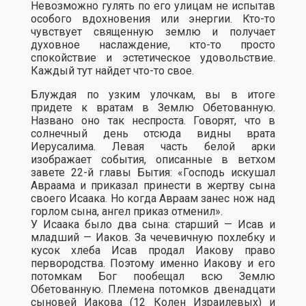
Невозможно гулять по его улицам не испытав
особого вдохновения или энергии. Кто-то
чувствует священную землю и получает
духовное наслаждение, кто-то просто
спокойствие и эстетическое удовольствие.
Каждый тут найдет что-то свое.
Блуждая по узким улочкам, вы в итоге
придете к вратам в Землю Обетованную.
Названо оно так неспроста. Говорят, что в
солнечный день отсюда видны врата
Иерусалима. Левая часть белой арки
изображает события, описанные в ветхом
завете 22-й главы Бытия: «Господь искушал
Авраама и приказал принести в жертву сына
своего Исаака. Но когда Авраам занес нож над
горлом сына, ангел приказ отменил».
У Исаака было два сына: старший — Исав и
младший — Иаков. За чечевичную похлебку и
кусок хлеба Исав продал Иакову право
первородства. Поэтому именно Иакову и его
потомкам Бог пообещал всю Землю
Обетованную. Племена потомков двенадцати
сыновей Иакова (12 Колен Израилевых) и