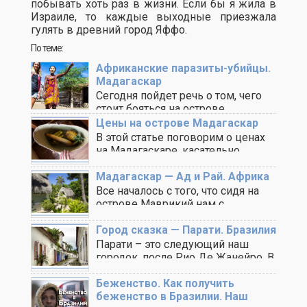
побывать хоть раз в жизни. Если бы я жила в
Израиле, то каждые выходные приезжала
гулять в древний город Яффо.
По теме:
Африканские паразиты-убийцы.
Мадагаскар
Сегодня пойдет речь о том, чего
стоит бояться на острове
Мадагаскар, то, ..
Цены на острове Мадагаскар
В этой статье поговорим о ценах
на Мадагаскаре, касательно
разных сфер услуг. ..
Мадагаскар — Ад и Рай. Африка
Все началось с того, что сидя на
острове Маврикий нам с
Максимом ..
Город сказка — Парати. Бразилия
Парати – это следующий наш
городок, после Рио Де Жанейро. В
этих ..
Беженство. Как получить
беженство в Бразилии. Наш