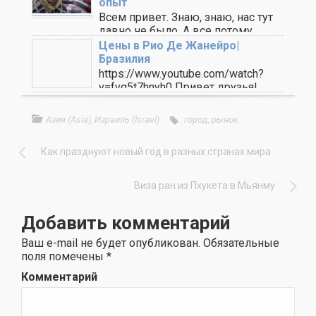
опыт
Всем привет. Знаю, знаю, нас тут
давно не было. А все потому, ..
Цены в Рио Де Жанейро|
Бразилия
https://www.youtube.com/watch?
v=fvg5t7hnyh0 Привет друзья!
Сегодня мы немного поговорим о
ценах в Рио Де Жанейро. ..
Азия (Asia)
,
Израиль (Israel)
город
,
рынок
Как празднуют новый год в разных странах мира
Виза ран из Пхукета в Мьянму
Добавить комментарий
Ваш e-mail не будет опубликован.
Обязательные
поля помечены
*
Комментарий