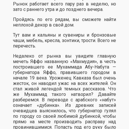
Рынок работает всего пару раз в неделю, но
зато с раннего утра и до позднего вечера.
Пройдясь по его рядам, вы сможете найти
неплохой декор в свой дом.
Тут вам и кальяны и сувениры и бронзовые
чаши, мебель, кресла, зонтики, трости. Всего не
перечесть.
Недалеко от рынка вы увидите главную
мечеть Яффо названную «Махмудия», в честь
построившего ее Мухаммада Абу-Набута —
губернатора Яффо, правившего городом в
начале 19 века. Уроженец Кавказа был очень
жесток, он наводил ужас на всех жителей. Он
стал живой легендой темных рассказов. Что
же Мухаммад такого натворил? Давайте
разберемся. В переводе с арабского «набут»
означает «дубинка». Из древних записей
очевидцев выяснилось, что губернатор гулял
по городу со своей любимой дубинкой, чтобы
прямо на месте производить расправу над
провинившимися. Попасть под его руку было