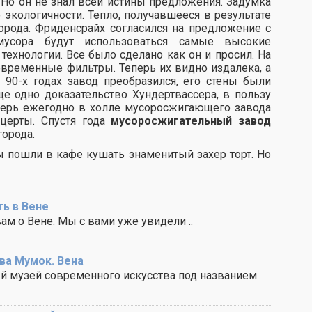
. Но он не знал всей истины предложения. Задумка
о экологичности. Тепло, получавшееся в результате
орода. Фриденсрайх согласился на предложение с
усора будут использоваться самые высокие
технологии. Все было сделано как он и просил. На
временные фильтры. Теперь их видно издалека, а
90-х годах завод преобразился, его стены были
е одно доказательство Хундертвассера, в пользу
еперь ежегодно в холле мусоросжигающего завода
нцерты. Спустя года
мусоросжигательный завод
орода.
 пошли в кафе кушать знаменитый захер торт. Но
ть в Вене
ам о Вене. Мы с вами уже увидели ..
ва Мумок. Вена
ый музей современного искусства под названием