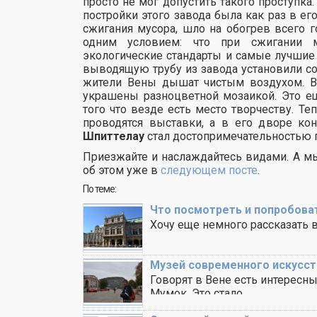
просто не мог допустить такого проступка
постройки этого завода была как раз в ег
сжигания мусора, шло на обогрев всего г
одним условием: что при сжигании м
экологические стандарты и самые лучшие 
выводящую трубу из завода установили со
жители Вены дышат чистым воздухом. В 
украшены разноцветной мозаикой. Это ещ
того что везде есть место творчеству. Т
проводятся выставки, а в его дворе ко
Шпиттелау
стал достопримечательностью г
Приезжайте и наслаждайтесь видами. А мы
об этом уже в
следующем посте
.
По теме:
Что посмотреть и попробова
Хочу еще немного рассказать в
Музей современного искусст
Говорят в Вене есть интересн
Мумок. Это стало ..