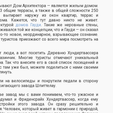
зывают Дом Архитектора — является жилым домом.
и 3 общие террасы, а также в общей сложности 250
и выпирает наружу из окон квартир, террас и
ома. Кажется, что тут давно никто не живет.
тектурой
домов Гауди
. Такие же неровные стены,
живался той же концепции, что и Гауди — он сказал
то-то новое, неординарное, взрывающее сознание.
ы туристов приезжают со всего мира посмотреть на
ут люди, а вот посетить Деревню Хундертвассера
азинчик. Многие туристы отмечают уникальный
а. Так что внесите его в свой список посещений и
вас там уже был, можете поделиться с нами своими
лянуть.
ли на велосипеды и покрутили педали в сторону
жигающего завода Шпиттелау.
ве завод мы с вами понимаем, что-то ужасное и
думал и Фриденсрайх Хундертвассер, когда ему
стройки этого завода. Он сразу решительно и
я. Человек, который живет в гармонии с природой,