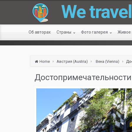
We travel
Об авторах
Страны
Фото галерея
Живое
Home
Австрия (Austria)
Вена (Vienna)
До
Достопримечательности