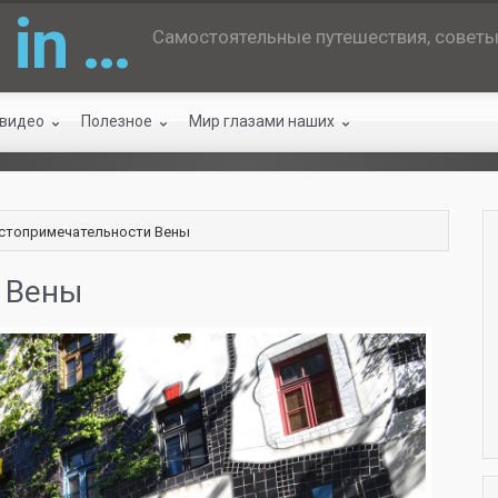
 in …
Самостоятельные путешествия, советы 
 видео
Полезное
Мир глазами наших
стопримечательности Вены
 Вены