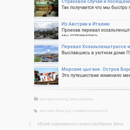
Страховой случай и посещен
Так получается что мы быстро 
Из Австрии в Италию
Проехав перевал хохальпенштр
мы отправились ..
Перевал Хохальпенштрассе и
Выспавшись в уютном доме Пет
Морские цыгане. Остров Бор
Это путешествие изменило мен
..
Австрия (Austria)
,
Вена (Vienna)
Австрия
,
Вена
,
достопримечательности
Музей современного искусства Мумок. Вена