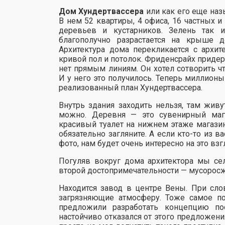
Дом Хундертвассера
или как его еще на
В нем 52 квартиры, 4 офиса, 16 частных 
деревьев и кустарников. Зелень так 
благополучно разрастается на крыше д
Архитектура дома перекликается с архи
кривой пол и потолок. Фриденсрайх придер
нет прямым линиям. Он хотел сотворить ч
И у него это получилось. Теперь миллион
реализованный план Хундертвассера.
Внутрь здания заходить нельзя, там жив
можно. Деревня — это сувенирный маг
красивый туалет на нижнем этаже магазин
обязательно загляните. А если кто-то из 
фото, нам будет очень интересно на это взг
Погуляв вокруг дома архитектора мы се
второй достопримечательности — мусорос
Находится завод в центре Вены. При сло
загрязняющие атмосферу. Тоже самое по
предложили разработать концепцию по
настойчиво отказался от этого предложени