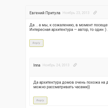
Евгений Притула
Ноябрь 23, 2013
Да … а мы, к сожалению, в момент посеще
Интересная архитектура — автор, то один :) .
Reply
Innа
Ноябрь 24, 2013
Да архитектура домов очень похожа на д
можно рассматривать часами))
Reply