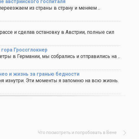
ие австрийского госпиталя
переезжаем из страны в страну и меняем ..
ассе и сделав остановку в Австрии, полные сил
 гора Гроссглокнер
ры в Германии, мы собрались и отправились на ..
нео и жизнь за гранью бедности
я изнутри. Эти моменты я запомню на всю жизнь.
Что посмотреть и попробовать в Вене