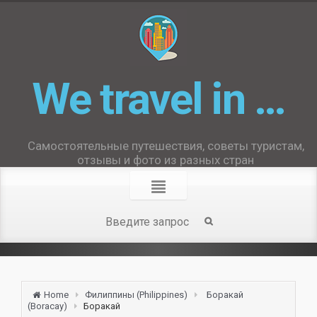
We travel in …
Самостоятельные путешествия, советы туристам,
отзывы и фото из разных стран
Home
Филиппины (Philippines)
Боракай
(Boracay)
Боракай