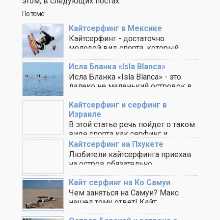
этом, в следующих постах.
По теме:
Кайтсерфинг в Мексике
Кайтсерфинг - достаточно
молодой вид спорта, который
быстро набирает обороты и
становиться ..
Исла Бланка «Isla Blanca»
Исла Бланка «Isla Blanca» - это
далеко не маленький островок в
Карибском ..
Кайтсерфинг и серфинг в
Израиле
В этой статье речь пойдет о таком
виде спорта как серфинг и ..
Кайтсерфинг на Пхукете
Любители кайтсерфинга приехав
на остров обязательно
заинтересуются кайт школами и
спотами. Итак, ..
Кайт серфинг на Ко Самуи
Чем заняться на Самуи? Макс
нашел тому ответ! Кайт
серфингом. Так как ..