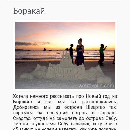
Боракай
Хотела немного рассказать про Новый год на
Боракае
и как мы тут расположились.
Добирались мы из острова Шиаргао так:
паромом на соседний остров в городок
Сиаргао, оттуда на самолете до острова Себу,
летели лоукостами Себу пасифик, лету всего
45 минут, не успели взлететь как уже посадка.