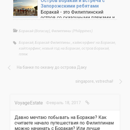
Остров Боракай и встреча с
Запорожскими ребятами
Боракай - это Филиппинский
остров со сказочными пляжами и
с местным колоритом. ..
Боракай (Boracay)
,
Филиппины (Philippines)
Боракай
,
Боракай Филиппины.
,
кайисерфинг на Боракае
,
кайтсерфинг
,
новый год на Боракае
,
остров Боракай
,
пляж
На банке по океану до острова Даку
singapore, vstrechai!
VoyageEstate
Февраль 18, 2017
Давно мечтаю побывать на Боракае? Как
считаете начало путешествия по Филиппинам
можно начинать с Боракая? Или лучше