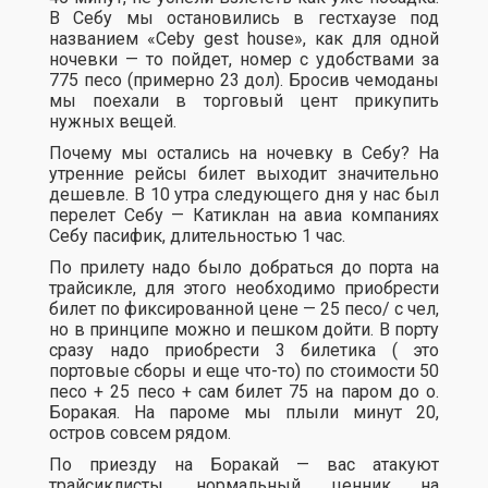
В Себу мы остановились в гестхаузе под
названием «Ceby gest house», как для одной
ночевки — то пойдет, номер с удобствами за
775 песо (примерно 23 дол). Бросив чемоданы
мы поехали в торговый цент прикупить
нужных вещей.
Почему мы остались на ночевку в Себу? На
утренние рейсы билет выходит значительно
дешевле. В 10 утра следующего дня у нас был
перелет Себу — Катиклан на авиа компаниях
Себу пасифик, длительностью 1 час.
По прилету надо было добраться до порта на
трайсикле, для этого необходимо приобрести
билет по фиксированной цене — 25 песо/ с чел,
но в принципе можно и пешком дойти. В порту
сразу надо приобрести 3 билетика ( это
портовые сборы и еще что-то) по стоимости 50
песо + 25 песо + сам билет 75 на паром до о.
Боракая. На пароме мы плыли минут 20,
остров совсем рядом.
По приезду на Боракай — вас атакуют
трайсиклисты, нормальный ценник на