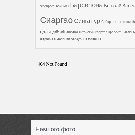
Барселона
Боракай
Вален
singapore
Авиньон
Сиаргао
Сингапур
Собор святого семей
еда
индийский квартал
китайский квартал
крепость
малень
штрафы в Испании
эвакуация машины
Немного фото