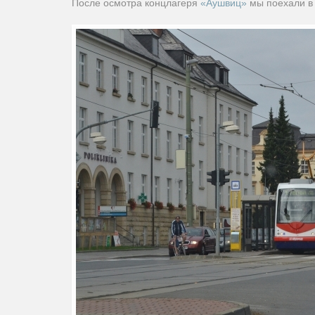
После осмотра концлагеря
«Аушвиц»
мы поехали в 