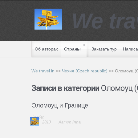
We tra
Об авторах
Страны
Заказать тур
Написа
We travel in
>>
Чехия (Czech republic)
>>
Оломоуц (
Записи в категории
Оломоуц (
Оломоуц и Границе
Фев6th
2013
Автор
Innа