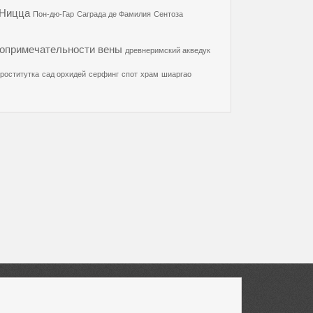
Ницца
Пон-дю-Гар
Саграда де Фамилия
Сентоза
опримечательности вены
древнеримский акведук
роститутка
сад орхидей
серфинг
спот
храм
шиаргао