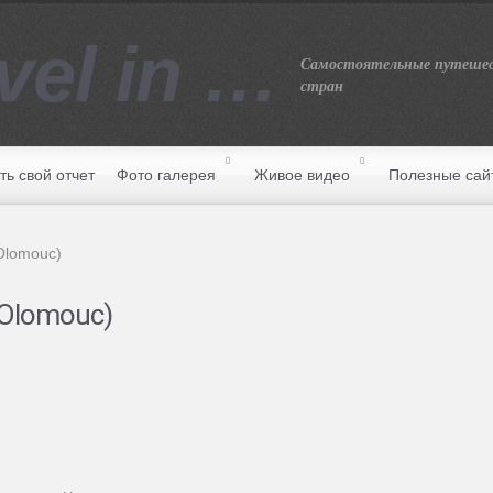
vel in …
Самостоятельные путешес
стран
ть свой отчет
Фото галерея
Живое видео
Полезные сай
Olomouc)
Olomouc)