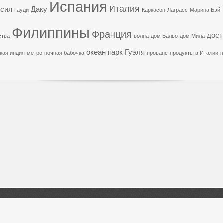
Испания
Италия
сия
Даку
Гауди
Каркасон
Лаграсс
Марина Бэй
Филиппины
Франция
дост
ства
волна
дом Бальо
дом Мила
океан
парк Гуэля
кая индия
метро
ночная бабочка
прованс
продукты в Италии
п